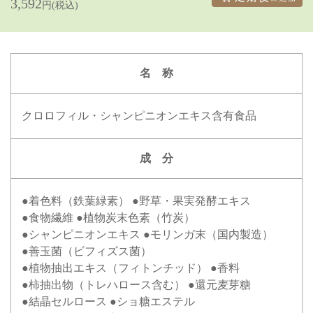
3,592
円(税込)
名 称
クロロフィル・シャンピニオンエキス含有食品
成 分
着色料（鉄葉緑素）
野草・果実発酵エキス
食物繊維
植物炭末色素（竹炭）
シャンピニオンエキス
モリンガ末（国内製造）
善玉菌（ビフィズス菌）
植物抽出エキス（フィトンチッド）
香料
柿抽出物（トレハロース含む）
還元麦芽糖
結晶セルロース
ショ糖エステル