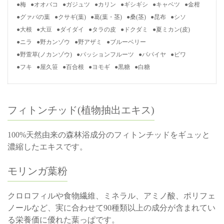
梅
オオバコ
ガジュツ
カリン
ギシギシ
キャベツ
金柑
グァバの葉
クサギ(葉)
葛(葉・茎)
桑(茎)
昆布
シソ
大根
大豆
ダイダイ
タラの皮
ドクダミ
夏ミカン(皮)
ニラ
野カンゾウ
野アザミ
ブルーベリー
野萱草(ノカンゾウ)
パッションフルーツ
パパイヤ
ビワ
フキ
屋久笹
百合根
ヨモギ
黒糖
白糖
フィトンチッド(植物抽出エキス)
100%天然由来の森林浴成分のフィトンチッドをギュッと
濃縮したエキスです。
モリンガ葉粉
クロロフィルや食物繊維、ミネラル、アミノ酸、ポリフェ
ノールなど、実に合わせて90種類以上の成分が含まれてい
る栄養価に優れた葉っぱです。