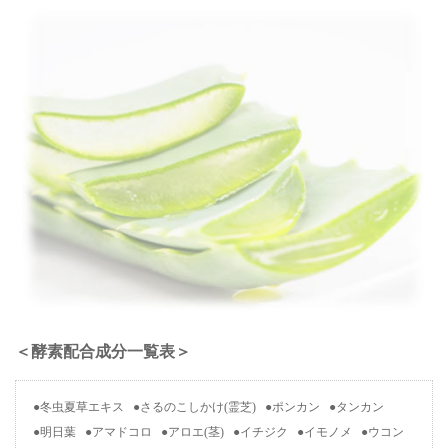
＜酵素配合成分一覧表＞
冬虫夏草エキス
さるのこしかけ(霊芝)
ポンカン
タンカン
明日葉
アマドコロ
アロエ(茎)
イチジク
イモノメ
ウコン