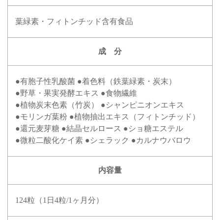
葉緑素・フィトンチッド含有食品
成 分
有胞子性乳酸菌
着色料（鉄葉緑素・炭末）
野草・果実発酵エキス
食物繊維
植物炭末色素（竹炭）
シャンピニオンエキス
モリンガ葉粉
植物抽出エキス（フィトンチッド）
還元麦芽糖
結晶セルロース
ショ糖エステル
微粒二酸化ケイ素
シェラック
カルナウバロウ
内容量
124粒（1日4粒/1ヶ月分）