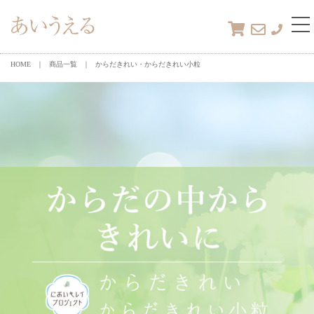
tog
nav
HOME
商品一覧
からだきれい・からだきれい小粒